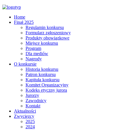
Home
Finał 2025
Regulamin konkursu
Formularz zgłoszeniowy
Produkty obowiązkowe
Miejsce konkursu
Program
Dla mediów
Nagrody
O konkursie
Historia konkursu
Patron konkursu
Kapituła konkursu
Komitet Organizacyjny
Kodeks etyczny jurora
Jurorzy
Zawodnicy
Kontakt
Aktualności
Zwycięzcy
2025
2024