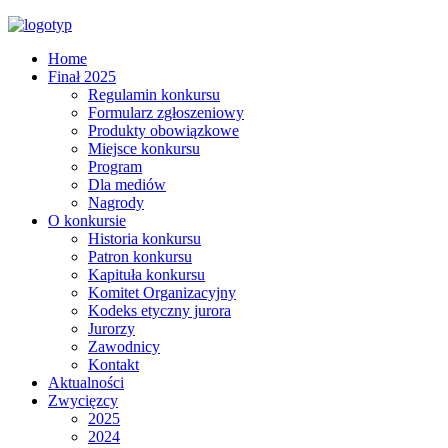
Home
Finał 2025
Regulamin konkursu
Formularz zgłoszeniowy
Produkty obowiązkowe
Miejsce konkursu
Program
Dla mediów
Nagrody
O konkursie
Historia konkursu
Patron konkursu
Kapituła konkursu
Komitet Organizacyjny
Kodeks etyczny jurora
Jurorzy
Zawodnicy
Kontakt
Aktualności
Zwycięzcy
2025
2024