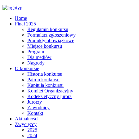
Home
Finał 2025
Regulamin konkursu
Formularz zgłoszeniowy
Produkty obowiązkowe
Miejsce konkursu
Program
Dla mediów
Nagrody
O konkursie
Historia konkursu
Patron konkursu
Kapituła konkursu
Komitet Organizacyjny
Kodeks etyczny jurora
Jurorzy
Zawodnicy
Kontakt
Aktualności
Zwycięzcy
2025
2024