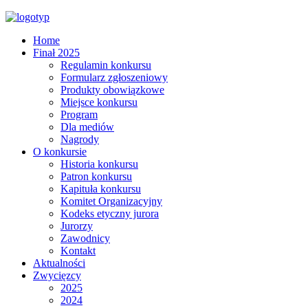
Home
Finał 2025
Regulamin konkursu
Formularz zgłoszeniowy
Produkty obowiązkowe
Miejsce konkursu
Program
Dla mediów
Nagrody
O konkursie
Historia konkursu
Patron konkursu
Kapituła konkursu
Komitet Organizacyjny
Kodeks etyczny jurora
Jurorzy
Zawodnicy
Kontakt
Aktualności
Zwycięzcy
2025
2024