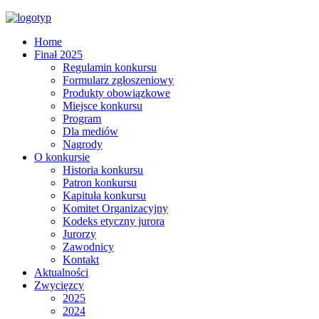
Home
Finał 2025
Regulamin konkursu
Formularz zgłoszeniowy
Produkty obowiązkowe
Miejsce konkursu
Program
Dla mediów
Nagrody
O konkursie
Historia konkursu
Patron konkursu
Kapituła konkursu
Komitet Organizacyjny
Kodeks etyczny jurora
Jurorzy
Zawodnicy
Kontakt
Aktualności
Zwycięzcy
2025
2024