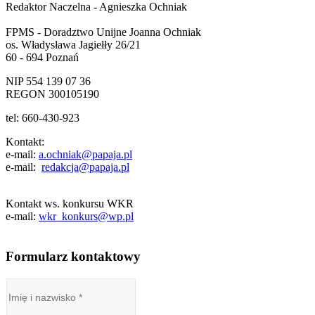
Redaktor Naczelna - Agnieszka Ochniak
FPMS - Doradztwo Unijne Joanna Ochniak
os. Władysława Jagiełły 26/21
60 - 694 Poznań
NIP 554 139 07 36
REGON 300105190
tel: 660-430-923
Kontakt:
e-mail:
a.ochniak@papaja.pl
e-mail:
redakcja@papaja.pl
Kontakt ws. konkursu WKR
e-mail:
wkr_konkurs@wp.pl
Formularz kontaktowy