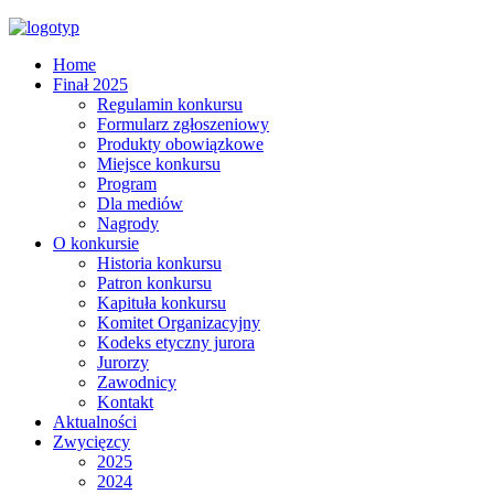
Home
Finał 2025
Regulamin konkursu
Formularz zgłoszeniowy
Produkty obowiązkowe
Miejsce konkursu
Program
Dla mediów
Nagrody
O konkursie
Historia konkursu
Patron konkursu
Kapituła konkursu
Komitet Organizacyjny
Kodeks etyczny jurora
Jurorzy
Zawodnicy
Kontakt
Aktualności
Zwycięzcy
2025
2024